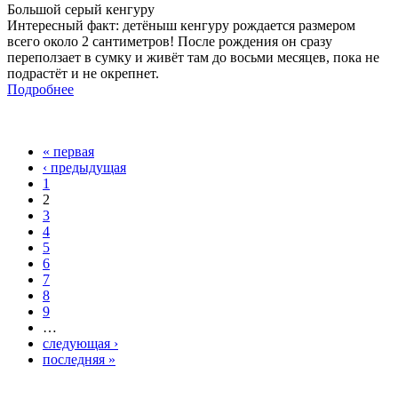
Большой серый кенгуру
Интересный факт: детёныш кенгуру рождается размером
всего около 2 сантиметров! После рождения он сразу
переползает в сумку и живёт там до восьми месяцев, пока не
подрастёт и не окрепнет.
Подробнее
« первая
Страницы
‹ предыдущая
1
2
3
4
5
6
7
8
9
…
следующая ›
последняя »